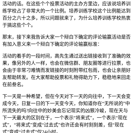
活动的话。在这些个个投票活动的主办方里边，应该说培养训
练学校占了非常大的一个比例。培养训练学校这个比例能达到
百分之六十之多，所以问题就来了，为什么培养训练学校热衷
于搞这些个个。
那末，接下来我告诉大家一个辩白下确定的评论输赢活动是否
有加入意义来一个辩白下确定的评论输赢标准：
活动的着手的一段时间，高先生通过送出链接收到了准确的效
果，像另外的人一样，也会在微信群、朋友圈等进行拉票，也
会由于非常刁难情而发链接的时刻附带红包雨，也会让亲朋好
友帮助转发。在大家帮助投票和礼物得助力下，稳稳地来回走
在前叁名。
下一天是一种希望，但在今天对下一天的向往中，下一天会变
成今天，日复一日的下一天变今天，你知道你在“无所说的”中
所流失的吗?向往中的妙美会忘记现实的凶狠冷峻，现在天与
下一天最大的区别在于，一个表示“将来式”，一个表示“现在
式”，“将来式”变成“过去式”也许还会有时刻刻差，但“现在
式”变成“过去式”仅24小时。