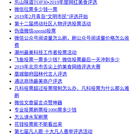
乐山味道TOP30•2019年度网红美食评选
微信拉票多少钱一票
2019年2月青岛“文明市民”评选开始
第十二届感动社区人物评选投票活动
伪造微信openid投票
微信公众号阅读量怎么刷，刷公众号阅读量价格怎么收
费
潮州最美科技工作者投票活动
飞鱼投票一票多少钱？微信投票最后一天冲刺多少
2019年北京市舌尖上的美食网络评选大赛
凰城御府园林代言人评选
通达商场最美商户评选
凡科投票超过投票限制怎么办，凡科投票为什么那么难
刷
微信文章留言点赞神器
专业投票刷票投1000票多少钱
怎么请水军刷票
花钱投票能不能看出来
第七届凡人歌·十大凡人善举评选活动