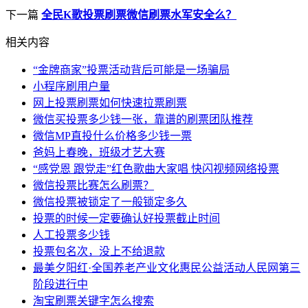
下一篇
全民K歌投票刷票微信刷票水军安全么？
相关内容
“金牌商家”投票活动背后可能是一场骗局
小程序刷用户量
网上投票刷票如何快速拉票刷票
微信买投票多少钱一张，靠谱的刷票团队推荐
微信MP直投什么价格多少钱一票
爸妈上春晚，班级才艺大赛
“感党恩 跟党走”红色歌曲大家唱 快闪视频网络投票
微信投票比赛怎么刷票？
微信投票被锁定了一般锁定多久
投票的时候一定要确认好投票截止时间
人工投票多少钱
投票包名次，没上不给退款
最美夕阳红·全国养老产业文化惠民公益活动人民网第三
阶段进行中
淘宝刷票关键字怎么搜索