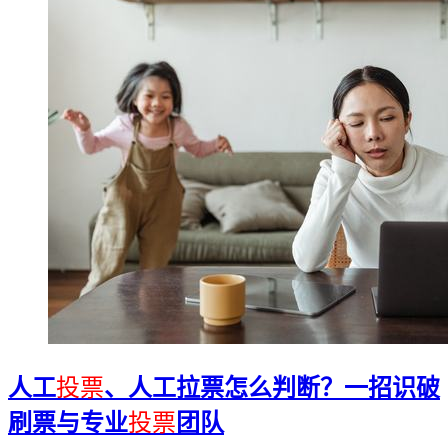
人工
投票
、人工拉票怎么判断？一招识破
刷票与专业
投票
团队