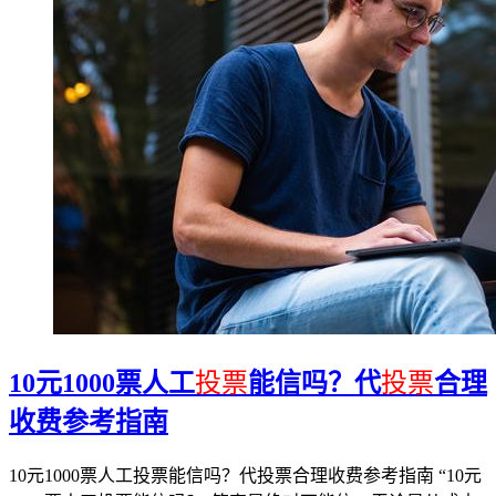
10元1000票人工
投票
能信吗？代
投票
合理
收费参考指南
10元1000票人工投票能信吗？代投票合理收费参考指南 “10元