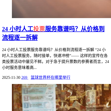
24 小时人工
投票
服务靠谱吗？从价格到
流程逐一拆解
24 小时人工投票服务靠谱吗？从价格到流程逐一拆解 “24 小
时人工投票服务，随时接单，快速冲榜”—— 这样的宣传在各
类投票活动中屡见不鲜。对于急于提升票数的参赛者而言，24
小时服务意味着高...
2025-11-30
269
篮球世界杯在哪里举行