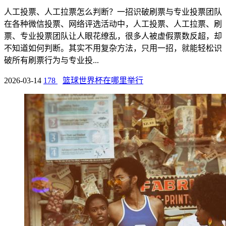
人工投票、人工拉票怎么判断？一招识破刷票与专业投票团队
在各种微信投票、网络评选活动中，人工投票、人工拉票、刷
票、专业投票团队让人眼花缭乱，很多人被虚假票数反超，却
不知道如何判断。其实不用复杂方法，只用一招，就能轻松识
破所有刷票行为与专业投...
2026-03-14
178
篮球世界杯在哪里举行