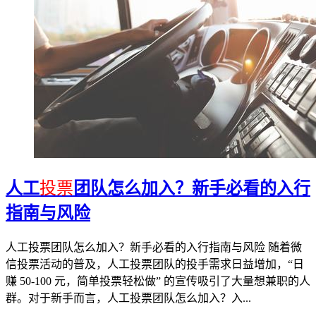
人工
投票
团队怎么加入？新手必看的入行
指南与风险
人工投票团队怎么加入？新手必看的入行指南与风险 随着微
信投票活动的普及，人工投票团队的投手需求日益增加，“日
赚 50-100 元，简单投票轻松做” 的宣传吸引了大量想兼职的人
群。对于新手而言，人工投票团队怎么加入？入...