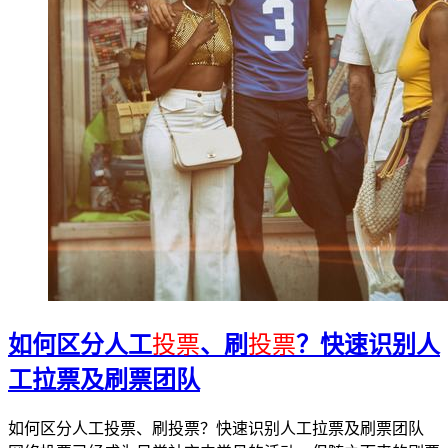
如何区分人工
投票
、刷
投票
？快速识别人
工拉票及刷票团队
如何区分人工投票、刷投票？快速识别人工拉票及刷票团队