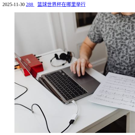
2025-11-30
288
篮球世界杯在哪里举行