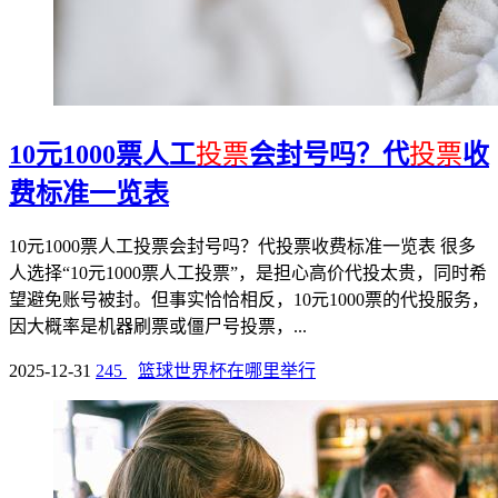
10元1000票人工
投票
会封号吗？代
投票
收
费标准一览表
10元1000票人工投票会封号吗？代投票收费标准一览表 很多
人选择“10元1000票人工投票”，是担心高价代投太贵，同时希
望避免账号被封。但事实恰恰相反，10元1000票的代投服务，
因大概率是机器刷票或僵尸号投票，...
2025-12-31
245
篮球世界杯在哪里举行