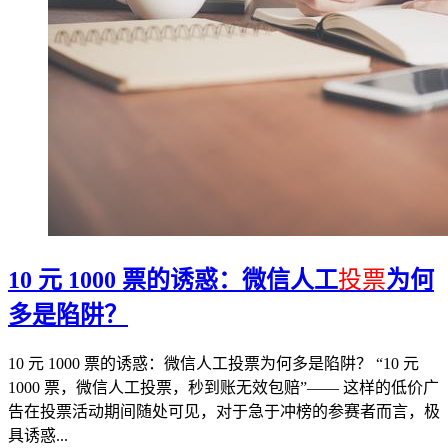
10 元 1000 票的诱惑：微信人工
投票
为何
多是陷阱？
10 元 1000 票的诱惑：微信人工投票为何多是陷阱？ “10 元
1000 票，微信人工投票，秒到账无效包赔”—— 这样的低价广
告在投票活动期间随处可见，对于急于冲榜的参赛者而言，极
具诱惑...