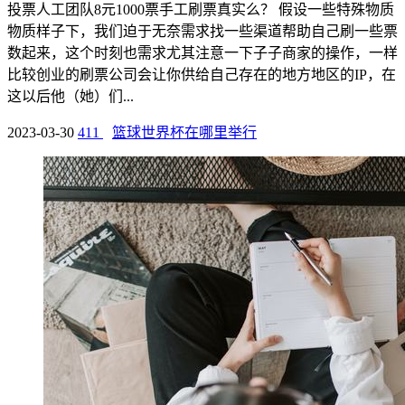
投票人工团队8元1000票手工刷票真实么？ 假设一些特殊物质
物质样子下，我们迫于无奈需求找一些渠道帮助自己刷一些票
数起来，这个时刻也需求尤其注意一下子子商家的操作，一样
比较创业的刷票公司会让你供给自己存在的地方地区的IP，在
这以后他（她）们...
2023-03-30
411
篮球世界杯在哪里举行