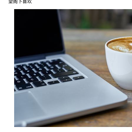
望阁下喜欢