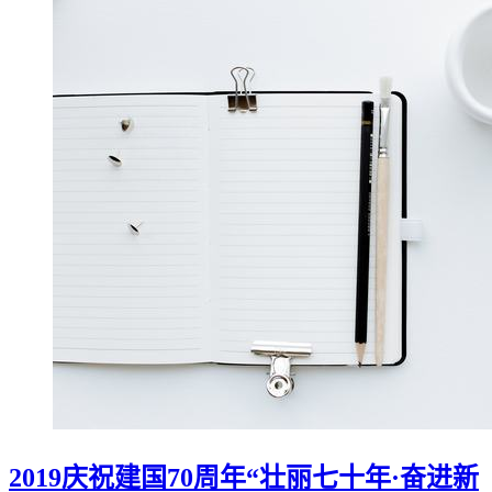
2019庆祝建国70周年“壮丽七十年·奋进新