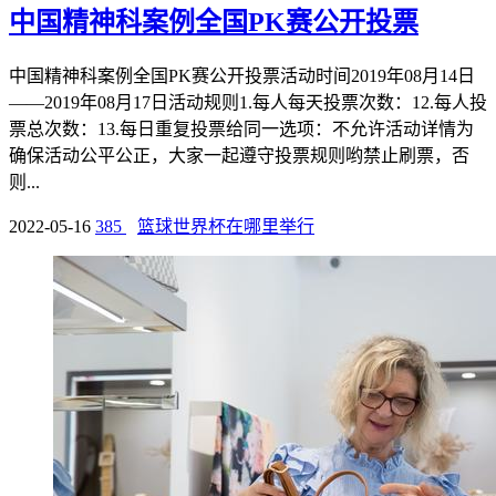
中国精神科案例全国PK赛公开投票
中国精神科案例全国PK赛公开投票活动时间2019年08月14日
——2019年08月17日活动规则1.每人每天投票次数：12.每人投
票总次数：13.每日重复投票给同一选项：不允许活动详情为
确保活动公平公正，大家一起遵守投票规则哟禁止刷票，否
则...
2022-05-16
385
篮球世界杯在哪里举行