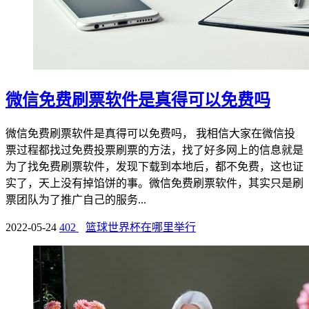
微信免费刷票软件是真得可以免费吗
微信免费刷票软件是真得可以免费吗， 我相信大家在微信投
票过程都找过免费投票刷票的方法，找了好多网上的信息就是
为了找免费刷票软件，发现下载到本地后，都不免费，这也证
实了，天上没有掉馅饼的事。微信免费刷票软件，其实只是刷
票团队为了推广自己的服务...
2022-05-24
402
篮球世界杯在哪里举行