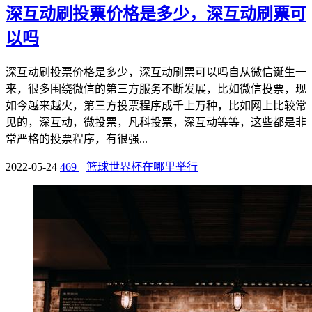
深互动刷投票价格是多少，深互动刷票可
以吗
深互动刷投票价格是多少，深互动刷票可以吗自从微信诞生一
来，很多围绕微信的第三方服务不断发展，比如微信投票，现
如今越来越火，第三方投票程序成千上万种，比如网上比较常
见的，深互动，微投票，凡科投票，深互动等等，这些都是非
常严格的投票程序，有很强...
2022-05-24
469
篮球世界杯在哪里举行