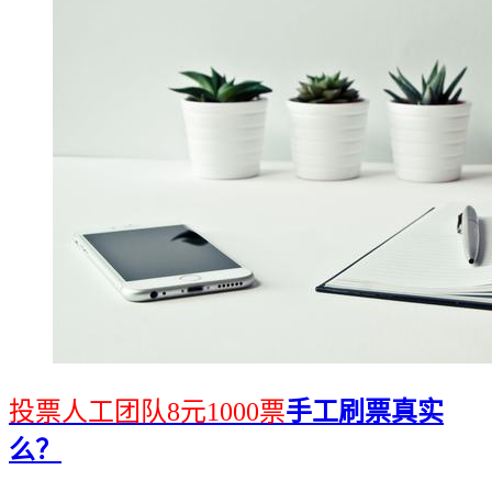
投票人工团队8元1000票
手工刷票真实
么？