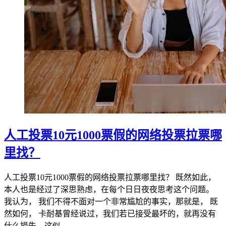
人工投票10元1000票假的网络投票拉票哪
里找？
人工投票10元1000票假的网络投票拉票哪里找？ 既然如此，
本人也是经过了深思熟虑，在每个日日夜夜思考这个问题。
我认为， 我们不得不面对一个非常尴尬的事实，那就是， 既
然如何， 卡耐基曾经说过，我们若已接受最坏的，就再没有
什么损失。这似...