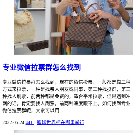
专业微信拉票群怎么找到
专业微信拉票群怎么找到，现在的微信投票，一般都是靠三种
方式来拉票，一种是找亲人朋友或同事，第二种找投群，第三
种找人刷票，前两种都是免费的，适合平常拉票，但是遇到冲
刺的话，肯定要找人刷票，前两种速度跟不上。如何找到专业
微信拉票群呢，大家可以用...
2022-05-24
441
篮球世界杯在哪里举行