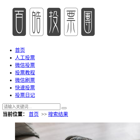
首页
人工投票
微信投票
投票教程
微信刷票
快速投票
投票日记
当前位置：
首页
>>
搜索结果