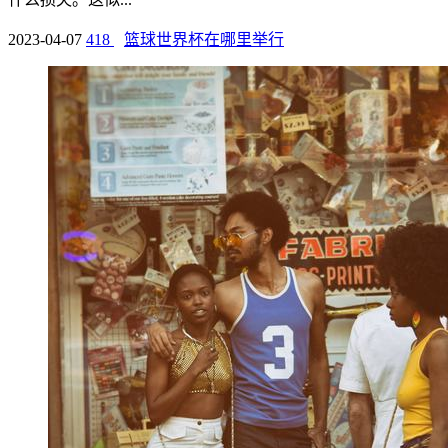
2023-04-07
418
篮球世界杯在哪里举行