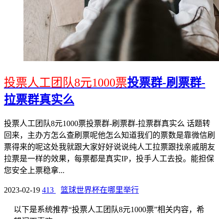
投票人工团队8元1000票
投票群-刷票群-
拉票群真实么
投票人工团队8元1000票投票群-刷票群-拉票群真实么 话题转
回来，主办方怎么查刷票呢他怎么知道我们的票数是靠微信刷
票得来的呢这处我就跟大家好好说说纯人工拉票跟找亲戚朋友
拉票是一样的效果，每票都是真实IP，投手人工去投。能担保
您安全上票稳拿...
2023-02-19
413
篮球世界杯在哪里举行
以下是系统推荐“投票人工团队8元1000票”相关内容，希