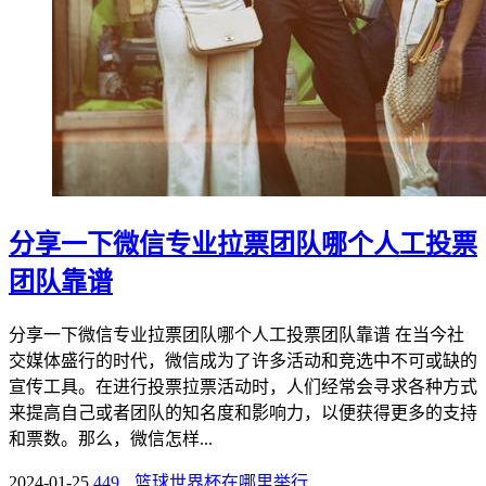
分享一下微信专业拉票团队哪个人工投票
团队靠谱
分享一下微信专业拉票团队哪个人工投票团队靠谱 在当今社
交媒体盛行的时代，微信成为了许多活动和竞选中不可或缺的
宣传工具。在进行投票拉票活动时，人们经常会寻求各种方式
来提高自己或者团队的知名度和影响力，以便获得更多的支持
和票数。那么，微信怎样...
2024-01-25
449
篮球世界杯在哪里举行