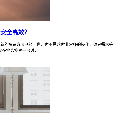
票安全高效？
各种新的拉票方法已经问世，你不需求做非常多的操作，你只需求
挑选拉票平台时，...