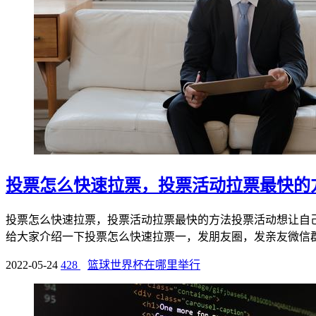
投票怎么快速拉票，投票活动拉票最快的
投票怎么快速拉票，投票活动拉票最快的方法投票活动想让自
给大家介绍一下投票怎么快速拉票一，发朋友圈，发亲友微信群拉
2022-05-24
428
篮球世界杯在哪里举行