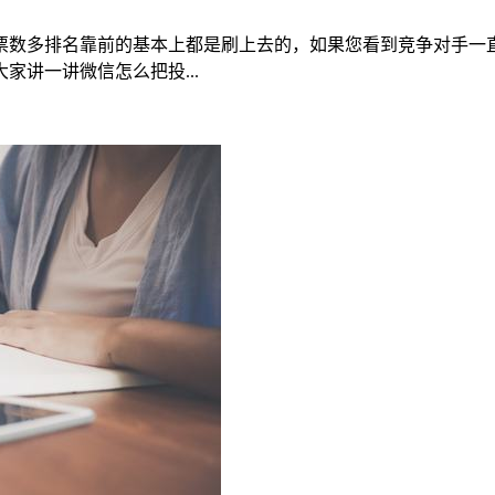
票数多排名靠前的基本上都是刷上去的，如果您看到竞争对手一
讲一讲微信怎么把投...