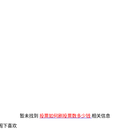
暂未找到
投票如何刷投票数多少钱
相关信息
阁下喜欢