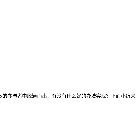
多的参与者中脱颖而出，有没有什么好的办法实现？下面小编来