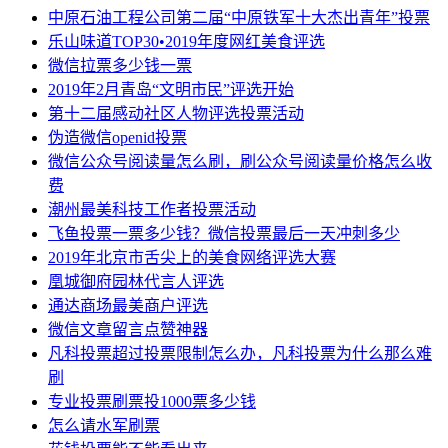
中原石油工程公司第二届“中原铁军十大杰出青年”投票
乐山味道TOP30•2019年度网红美食评选
微信拉票多少钱一票
2019年2月青岛“文明市民”评选开始
第十二届感动社区人物评选投票活动
伪造微信openid投票
微信公众号阅读量怎么刷，刷公众号阅读量价格怎么收
费
潮州最美科技工作者投票活动
飞鱼投票一票多少钱？微信投票最后一天冲刺多少
2019年北京市舌尖上的美食网络评选大赛
凰城御府园林代言人评选
通达商场最美商户评选
微信文章留言点赞神器
凡科投票超过投票限制怎么办，凡科投票为什么那么难
刷
专业投票刷票投1000票多少钱
怎么请水军刷票