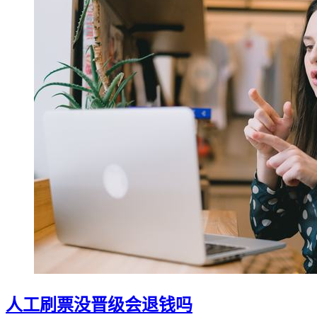
人工刷票没晋级会退钱吗