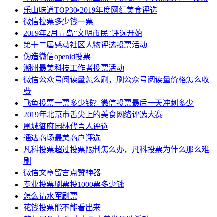
乐山味道TOP30•2019年度网红美食评选
微信拉票多少钱一票
2019年2月青岛“文明市民”评选开始
第十二届感动社区人物评选投票活动
伪造微信openid投票
潮州最美科技工作者投票活动
微信公众号阅读量怎么刷，刷公众号阅读量价格怎么收
费
飞鱼投票一票多少钱？微信投票最后一天冲刺多少
2019年北京市舌尖上的美食网络评选大赛
凰城御府园林代言人评选
通达商场最美商户评选
凡科投票超过投票限制怎么办，凡科投票为什么那么难
刷
微信文章留言点赞神器
专业投票刷票投1000票多少钱
怎么请水军刷票
花钱投票能不能看出来