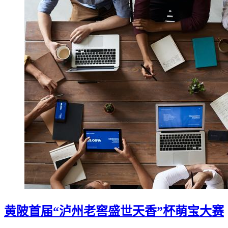
黄陂首届“泸州老窖盛世天香”杯萌宝大赛