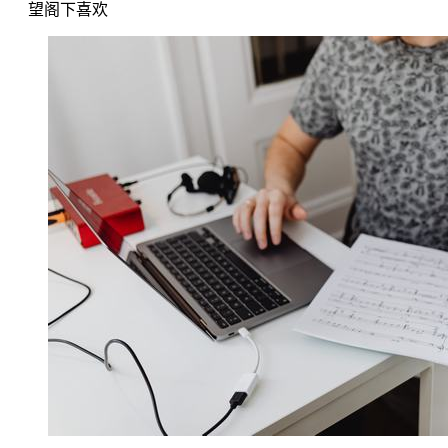
望阁下喜欢