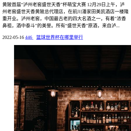
黄陂首届“泸州老窖盛世天香”杯萌宝大赛 12月29日上午，泸
州老窖盛世天香黄陂总代理店，在前川潘家田美凯酒店一楼隆
重开业。泸州老窖，中国最古老的四大名酒之一，有着"浓香
鼻祖，酒中泰斗"的美誉。所有“盛世天香”原酒，来自泸...
2022-05-16
446
篮球世界杯在哪里举行