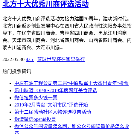
北方十大优秀川商评选活动
北方十大优秀川商评选活动为接力建国70周年，建功新时代。
北方川商返乡创业发展中心在四川省人民政府驻沈阳办事处指
导下，在辽宁省四川商会、吉林省四川商会、黑龙江川渝商
会、天津市四川商会、河北省四川商会、山西省四川商会、内
蒙古川渝商会、大连市川渝...
2022-05-30
435
篮球世界杯在哪里举行
热门投票资讯
中原石油工程公司第二届“中原铁军十大杰出青年”投票
乐山味道TOP30•2019年度网红美食评选
微信拉票多少钱一票
2019年2月青岛“文明市民”评选开始
第十二届感动社区人物评选投票活动
伪造微信openid投票
微信公众号阅读量怎么刷，刷公众号阅读量价格怎么收
费