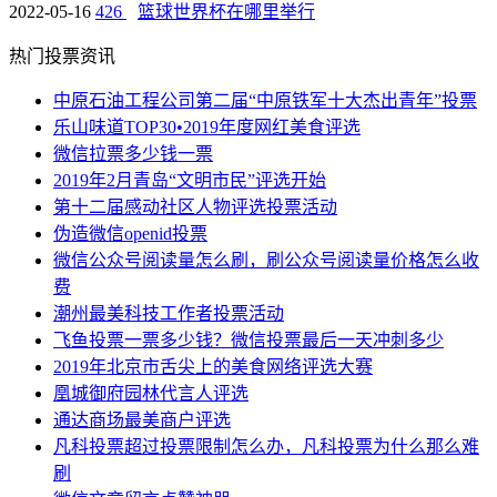
2022-05-16
426
篮球世界杯在哪里举行
热门投票资讯
中原石油工程公司第二届“中原铁军十大杰出青年”投票
乐山味道TOP30•2019年度网红美食评选
微信拉票多少钱一票
2019年2月青岛“文明市民”评选开始
第十二届感动社区人物评选投票活动
伪造微信openid投票
微信公众号阅读量怎么刷，刷公众号阅读量价格怎么收
费
潮州最美科技工作者投票活动
飞鱼投票一票多少钱？微信投票最后一天冲刺多少
2019年北京市舌尖上的美食网络评选大赛
凰城御府园林代言人评选
通达商场最美商户评选
凡科投票超过投票限制怎么办，凡科投票为什么那么难
刷