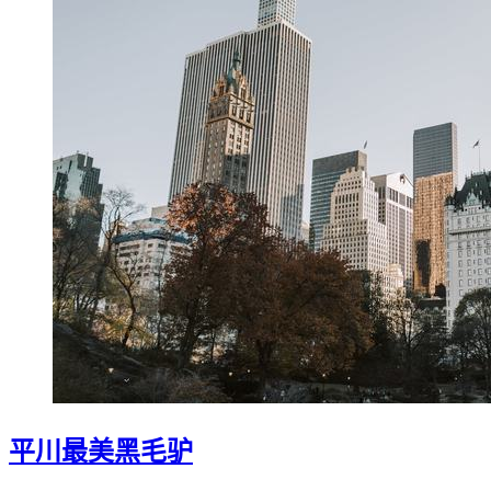
平川最美黑毛驴