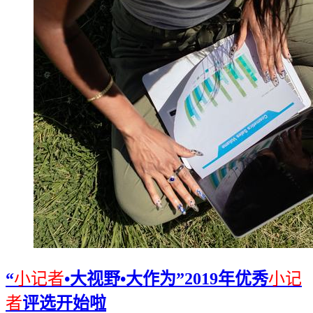
“
小记者
•大视野•大作为”2019年优秀
小记
者
评选开始啦