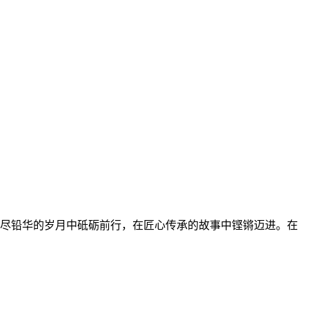
洗尽铅华的岁月中砥砺前行，在匠心传承的故事中铿锵迈进。在