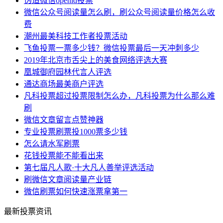
伪造微信openid投票
微信公众号阅读量怎么刷，刷公众号阅读量价格怎么收
费
潮州最美科技工作者投票活动
飞鱼投票一票多少钱？微信投票最后一天冲刺多少
2019年北京市舌尖上的美食网络评选大赛
凰城御府园林代言人评选
通达商场最美商户评选
凡科投票超过投票限制怎么办，凡科投票为什么那么难
刷
微信文章留言点赞神器
专业投票刷票投1000票多少钱
怎么请水军刷票
花钱投票能不能看出来
第七届凡人歌·十大凡人善举评选活动
刷微信文章阅读量产业链
微信刷票如何快速涨票拿第一
最新投票资讯