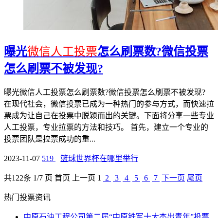
曝光
微信人工投票
怎么刷票数?微信投票
怎么刷票不被发现?
曝光微信人工投票怎么刷票数?微信投票怎么刷票不被发现?
在现代社会，微信投票已成为一种热门的参与方式，而快速拉
票成为让自己在投票中脱颖而出的关键。下面将分享一些专业
人工投票，专业拉票的方法和技巧。 首先，建立一个专业的
投票团队是拉票成功的重...
2023-11-07
519
篮球世界杯在哪里举行
共
122
条 1/7 页
首页
上一页
1
2
3
4
5
6
7
下一页
尾页
热门投票资讯
中原石油工程公司第二届“中原铁军十大杰出青年”投票