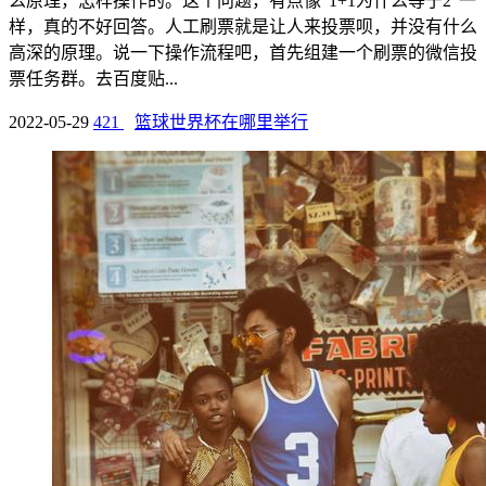
么原理，怎样操作的。这个问题，有点像“1+1为什么等于2”一
样，真的不好回答。人工刷票就是让人来投票呗，并没有什么
高深的原理。说一下操作流程吧，首先组建一个刷票的微信投
票任务群。去百度贴...
2022-05-29
421
篮球世界杯在哪里举行