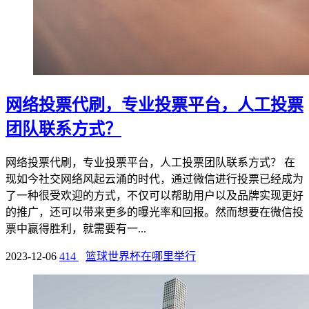
网络投票代刷，专业投票平台，人工投票
团队联系方式？
网络投票代刷，专业投票平台，人工投票团队联系方式？ 在
现如今社交网络风起云涌的时代，通过微信进行投票已经成为
了一种很受欢迎的方式，不仅可以帮助用户以及品牌实现更好
的推广，还可以带来更多的曝光率和回报。然而想要在微信投
票中赢得胜利，就需要有一...
2023-12-06
414
篮球世界杯在哪里举行