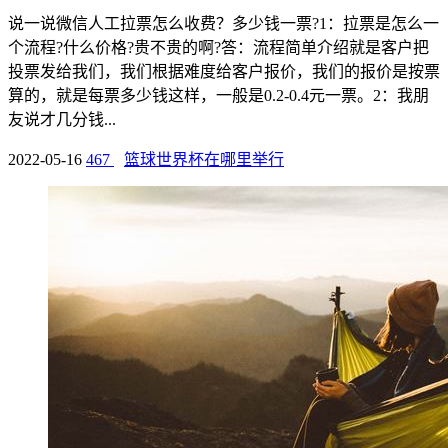
说一说微信人工拉票怎么收费？多少钱一票?1：拉票是怎么一
个流程?什么价格?贵不贵的啊?答：流程简单介绍就是客户把
投票发给我们，我们根据难度给客户报价，我们的报价是按票
算的，就是每票多少钱这样，一般是0.2-0.4元一票。2：我朋
友说才几分钱...
2022-05-16
467
篮球世界杯在哪里举行