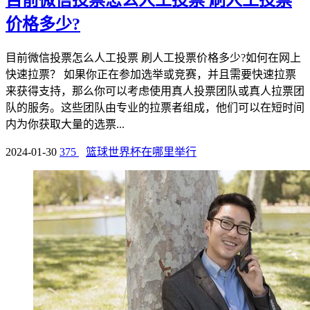
目前微信投票怎么人工投票 刷人工投票
价格多少?
目前微信投票怎么人工投票 刷人工投票价格多少?如何在网上
快速拉票？ 如果你正在参加选举或竞赛，并且需要快速拉票
来获得支持，那么你可以考虑使用真人投票团队或真人拉票团
队的服务。这些团队由专业的拉票者组成，他们可以在短时间
内为你获取大量的选票...
2024-01-30
375
篮球世界杯在哪里举行