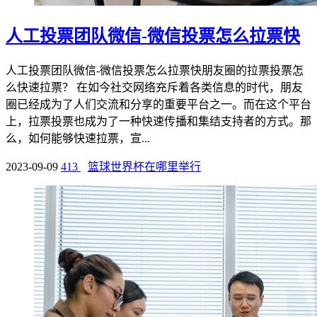
人工投票团队微信-微信投票怎么拉票快
人工投票团队微信-微信投票怎么拉票快朋友圈的拉票投票怎
么快速拉票？ 在如今社交网络充斥着各类信息的时代，朋友
圈已经成为了人们交流和分享的重要平台之一。而在这个平台
上，拉票投票也成为了一种快速传播和集结支持者的方式。那
么，如何能够快速拉票，宣...
2023-09-09
413
篮球世界杯在哪里举行