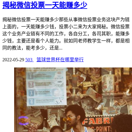
揭秘微信投票一天能赚多少
揭秘微信投票一天能赚多少那些从事微信投票业务这块产为链
上面的，一天能赚多少钱，投票小二来为大家揭秘。微信投票
这个业务产业链有不同的工作，各自分工，各司其职，能赚多
少钱，主要还是看个人能力。就如同老师教学生一样，都是相
同的教法，能考多少，还是...
2022-05-29
503
篮球世界杯在哪里举行