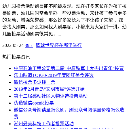
幼儿园投票活动刷票能不能被发现。现在好多家长在为孩子拉
票刷票，幼儿园时常会举办一些投票活动，来让孩子参与更多
的互动，增强荣誉感，那么好多家长为了不让孩子失望 ，都
会找人刷票，那么如何找人刷票呢，小编来为大家讲一讲。幼
儿园投票活动刷票很常见，...
2022-05-24
395
篮球世界杯在哪里举行
热门投票资讯
中原石油工程公司第二届“中原铁军十大杰出青年”投票
乐山味道TOP30•2019年度网红美食评选
微信拉票多少钱一票
2019年2月青岛“文明市民”评选开始
第十二届感动社区人物评选投票活动
伪造微信openid投票
微信公众号阅读量怎么刷，刷公众号阅读量价格怎么收
费
潮州最美科技工作者投票活动