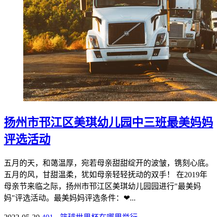
扬州市邗江区美琪幼儿园中三班最美妈妈
评选活动
五月的天，和蔼温厚，宛若母亲甜甜绽开的波皱，镌刻心底。
五月的风，甘甜温柔，犹如母亲轻轻抚动的双手！ 在2019年
母亲节来临之际，扬州市邗江区美琪幼儿园园进行"最美妈
妈"评选活动。最美妈妈评选条件：❤...