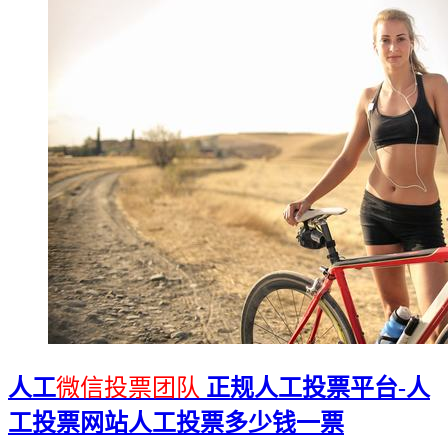
人工
微信投票团队
正规人工投票平台-人
工投票网站人工投票多少钱一票