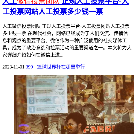
人工
微信投票团队
正规人工投票平台-人
工投票网站人工投票多少钱一票
人工微信投票团队 正规人工投票平台-人工投票网站人工投票
多少钱一票 在现代社会，网络已经成为了人们交流、传播信
息和观点的重要平台。微信作为一种广泛使用的社交媒体工
具，成为了政治竞选和拉票活动的重要渠道之一。本文将为大
家详细介绍如何在微信上进...
2023-11-01
399
篮球世界杯在哪里举行