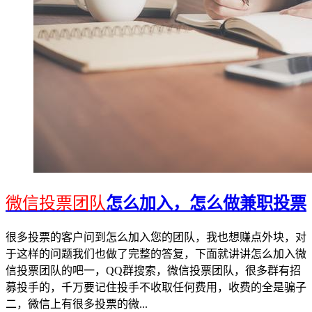
微信投票团队
怎么加入，怎么做兼职投票
很多投票的客户问到怎么加入您的团队，我也想赚点外块，对
于这样的问题我们也做了完整的答复，下面就讲讲怎么加入微
信投票团队的吧一，QQ群搜索，微信投票团队，很多群有招
募投手的，千万要记住投手不收取任何费用，收费的全是骗子
二，微信上有很多投票的微...