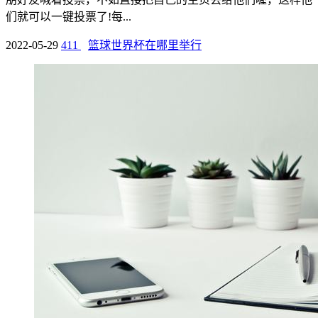
们就可以一键投票了!每...
2022-05-29
411
篮球世界杯在哪里举行