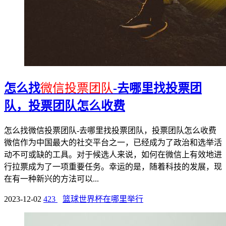
怎么找
微信投票团队
-去哪里找投票团
队，投票团队怎么收费
怎么找微信投票团队-去哪里找投票团队，投票团队怎么收费
微信作为中国最大的社交平台之一，已经成为了政治和选举活
动不可或缺的工具。对于候选人来说，如何在微信上有效地进
行拉票成为了一项重要任务。幸运的是，随着科技的发展，现
在有一种新兴的方法可以...
2023-12-02
423
篮球世界杯在哪里举行