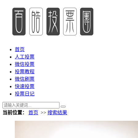
首页
人工投票
微信投票
投票教程
微信刷票
快速投票
投票日记
当前位置：
首页
>>
搜索结果