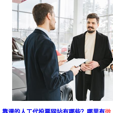
靠谱的人工代投票网站有哪些？哪里有
微