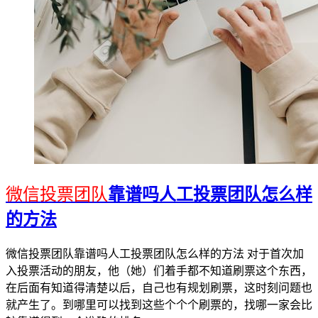
微信投票团队
靠谱吗人工投票团队怎么样
的方法
微信投票团队靠谱吗人工投票团队怎么样的方法 对于首次加
入投票活动的朋友，他（她）们着手都不知道刷票这个东西，
在后面有知道得清楚以后，自己也有规划刷票，这时刻问题也
就产生了。到哪里可以找到这些个个个刷票的，找哪一家会比