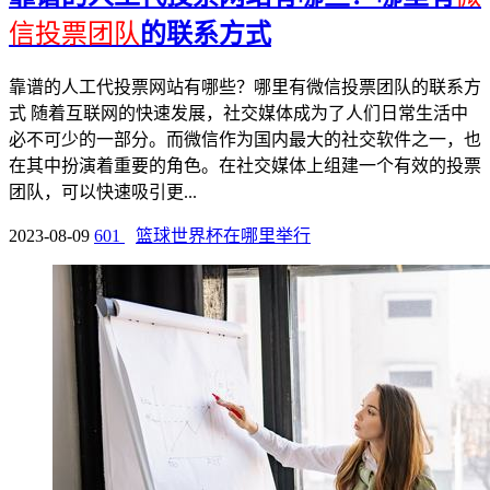
信投票团队
的联系方式
靠谱的人工代投票网站有哪些？哪里有微信投票团队的联系方
式 随着互联网的快速发展，社交媒体成为了人们日常生活中
必不可少的一部分。而微信作为国内最大的社交软件之一，也
在其中扮演着重要的角色。在社交媒体上组建一个有效的投票
团队，可以快速吸引更...
2023-08-09
601
篮球世界杯在哪里举行