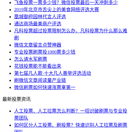
飞鱼投票一票多少钱？微信投票最后一天冲刺多少
2019年北京市舌尖上的美食网络评选大赛
凰城御府园林代言人评选
通达商场最美商户评选
凡科投票超过投票限制怎么办，凡科投票为什么那么难
刷
微信文章留言点赞神器
专业投票刷票投1000票多少钱
怎么请水军刷票
花钱投票能不能看出来
第七届凡人歌·十大凡人善举评选活动
刷微信文章阅读量产业链
微信刷票如何快速涨票拿第一
最新投票资讯
人工投票、人工拉票怎么判断？一招识破刷票与专业投
票团队
如何区分人工投票、刷投票？快速识别人工拉票及刷票