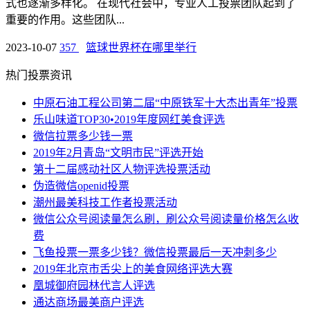
式也逐渐多样化。 在现代社会中，专业人工投票团队起到了
重要的作用。这些团队...
2023-10-07
357
篮球世界杯在哪里举行
热门投票资讯
中原石油工程公司第二届“中原铁军十大杰出青年”投票
乐山味道TOP30•2019年度网红美食评选
微信拉票多少钱一票
2019年2月青岛“文明市民”评选开始
第十二届感动社区人物评选投票活动
伪造微信openid投票
潮州最美科技工作者投票活动
微信公众号阅读量怎么刷，刷公众号阅读量价格怎么收
费
飞鱼投票一票多少钱？微信投票最后一天冲刺多少
2019年北京市舌尖上的美食网络评选大赛
凰城御府园林代言人评选
通达商场最美商户评选