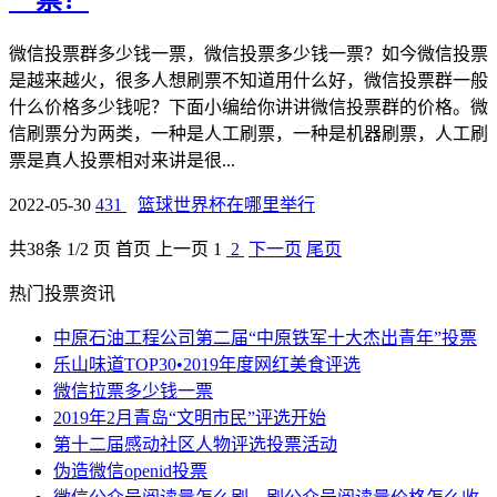
一票？
微信投票群多少钱一票，微信投票多少钱一票？如今微信投票
是越来越火，很多人想刷票不知道用什么好，微信投票群一般
什么价格多少钱呢？下面小编给你讲讲微信投票群的价格。微
信刷票分为两类，一种是人工刷票，一种是机器刷票，人工刷
票是真人投票相对来讲是很...
2022-05-30
431
篮球世界杯在哪里举行
共
38
条 1/2 页
首页
上一页
1
2
下一页
尾页
热门投票资讯
中原石油工程公司第二届“中原铁军十大杰出青年”投票
乐山味道TOP30•2019年度网红美食评选
微信拉票多少钱一票
2019年2月青岛“文明市民”评选开始
第十二届感动社区人物评选投票活动
伪造微信openid投票