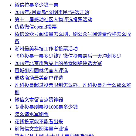
微信拉票多少钱一票
2019年2月青岛“文明市民”评选开始
第十二届感动社区人物评选投票活动
伪造微信openid投票
微信公众号阅读量怎么刷，刷公众号阅读量价格怎么收
费
潮州最美科技工作者投票活动
飞鱼投票一票多少钱？微信投票最后一天冲刺多少
2019年北京市舌尖上的美食网络评选大赛
凰城御府园林代言人评选
通达商场最美商户评选
凡科投票超过投票限制怎么办，凡科投票为什么那么难
刷
微信文章留言点赞神器
专业投票刷票投1000票多少钱
怎么请水军刷票
花钱投票能不能看出来
刷微信文章阅读量产业链