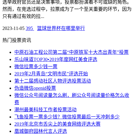
选举政府官员还是决策事项，投票都扮演着不可或缺的角色。
然而，在竞选过程中，拉票成为了一个至关重要的环节，因为
只有通过有效的拉...
2023-11-05
395
篮球世界杯在哪里举行
热门投票资讯
中原石油工程公司第二届“中原铁军十大杰出青年”投票
乐山味道TOP30•2019年度网红美食评选
微信拉票多少钱一票
2019年2月青岛“文明市民”评选开始
第十二届感动社区人物评选投票活动
伪造微信openid投票
微信公众号阅读量怎么刷，刷公众号阅读量价格怎么收
费
潮州最美科技工作者投票活动
飞鱼投票一票多少钱？微信投票最后一天冲刺多少
2019年北京市舌尖上的美食网络评选大赛
凰城御府园林代言人评选