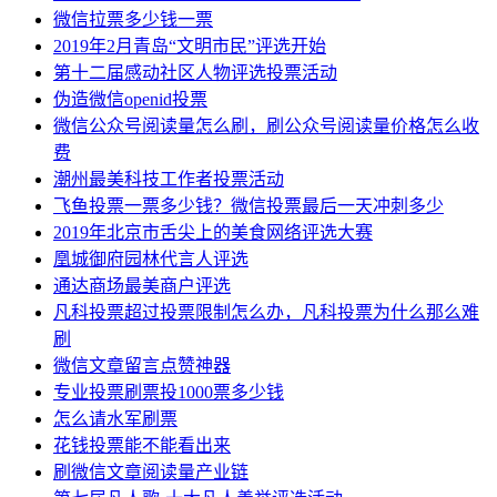
微信拉票多少钱一票
2019年2月青岛“文明市民”评选开始
第十二届感动社区人物评选投票活动
伪造微信openid投票
微信公众号阅读量怎么刷，刷公众号阅读量价格怎么收
费
潮州最美科技工作者投票活动
飞鱼投票一票多少钱？微信投票最后一天冲刺多少
2019年北京市舌尖上的美食网络评选大赛
凰城御府园林代言人评选
通达商场最美商户评选
凡科投票超过投票限制怎么办，凡科投票为什么那么难
刷
微信文章留言点赞神器
专业投票刷票投1000票多少钱
怎么请水军刷票
花钱投票能不能看出来
刷微信文章阅读量产业链