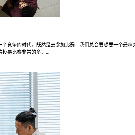
一个竞争的时代。既然是去参加比赛，我们总会要想要一个最响
票比赛非常的多，...