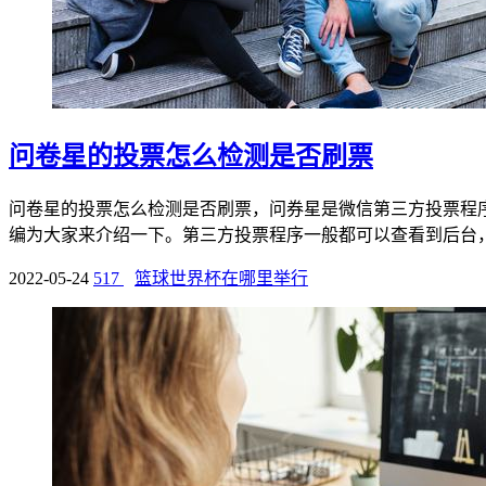
问卷星的投票怎么检测是否刷票
问卷星的投票怎么检测是否刷票，问券星是微信第三方投票程
编为大家来介绍一下。第三方投票程序一般都可以查看到后台，后
2022-05-24
517
篮球世界杯在哪里举行