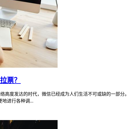
速拉票？
交网络高度发达的时代，微信已经成为人们生活不可或缺的一部分
进行各种调...