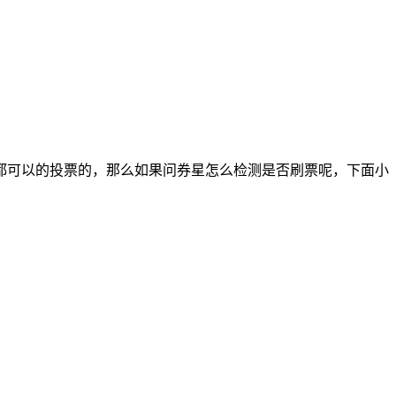
都可以的投票的，那么如果问券星怎么检测是否刷票呢，下面小