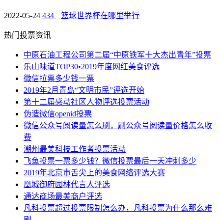
2022-05-24
434
篮球世界杯在哪里举行
热门投票资讯
中原石油工程公司第二届“中原铁军十大杰出青年”投票
乐山味道TOP30•2019年度网红美食评选
微信拉票多少钱一票
2019年2月青岛“文明市民”评选开始
第十二届感动社区人物评选投票活动
伪造微信openid投票
微信公众号阅读量怎么刷，刷公众号阅读量价格怎么收
费
潮州最美科技工作者投票活动
飞鱼投票一票多少钱？微信投票最后一天冲刺多少
2019年北京市舌尖上的美食网络评选大赛
凰城御府园林代言人评选
通达商场最美商户评选
凡科投票超过投票限制怎么办，凡科投票为什么那么难
刷