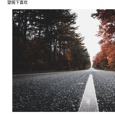
望阁下喜欢