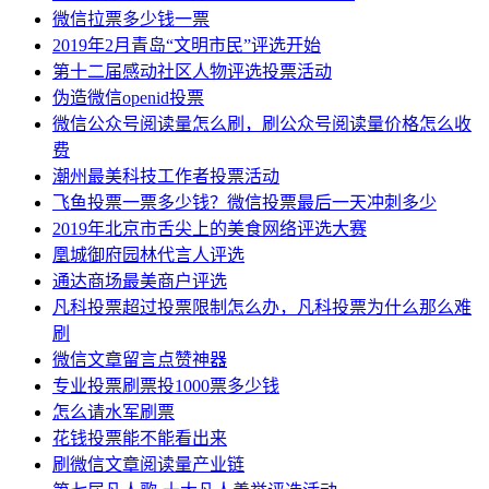
微信拉票多少钱一票
2019年2月青岛“文明市民”评选开始
第十二届感动社区人物评选投票活动
伪造微信openid投票
微信公众号阅读量怎么刷，刷公众号阅读量价格怎么收
费
潮州最美科技工作者投票活动
飞鱼投票一票多少钱？微信投票最后一天冲刺多少
2019年北京市舌尖上的美食网络评选大赛
凰城御府园林代言人评选
通达商场最美商户评选
凡科投票超过投票限制怎么办，凡科投票为什么那么难
刷
微信文章留言点赞神器
专业投票刷票投1000票多少钱
怎么请水军刷票
花钱投票能不能看出来
刷微信文章阅读量产业链