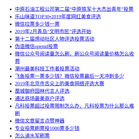
中原石油工程公司第二届“中原铁军十大杰出青年”投票
乐山味道TOP30•2019年度网红美食评选
微信拉票多少钱一票
2019年2月青岛“文明市民”评选开始
第十二届感动社区人物评选投票活动
伪造微信openid投票
微信公众号阅读量怎么刷，刷公众号阅读量价格怎么收
费
潮州最美科技工作者投票活动
飞鱼投票一票多少钱？微信投票最后一天冲刺多少
2019年北京市舌尖上的美食网络评选大赛
凰城御府园林代言人评选
通达商场最美商户评选
凡科投票超过投票限制怎么办，凡科投票为什么那么难
刷
微信文章留言点赞神器
专业投票刷票投1000票多少钱
怎么请水军刷票